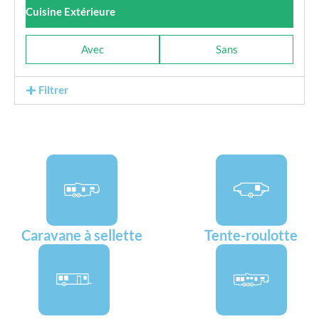
Cuisine Extérieure
Avec
Sans
Filtrer
Caravane à sellette
Tente-roulotte