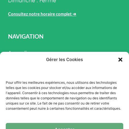
Dimanche : Fermé
Consultez notre horaire complet
➜
NAVIGATION
Accueil
Gérer les Cookies
Pièces et Service
Inventaire
Pour offrir les meilleures expériences, nous utilisons des technologies
Promotion
telles que les cookies pour stocker et/ou accéder aux informations de
l'appareil. Consentir à ces technologies nous permettra de traiter des
Blogue
données telles que le comportement de navigation ou des identifiants
uniques sur ce site. Le fait de ne pas consentir ou de retirer votre
Nous contacter
consentement peut nuire à certaines fonctionnalités et caractéristiques.
Offres d'emploi