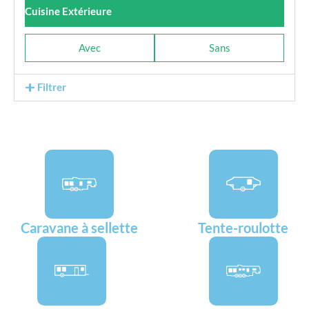
Cuisine Extérieure
Avec
Sans
Filtrer
Caravane à sellette
Tente-roulotte