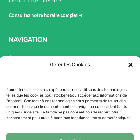
Dimanche : Fermé
Consultez notre horaire complet
➜
NAVIGATION
Accueil
Gérer les Cookies
Pièces et Service
Inventaire
Pour offrir les meilleures expériences, nous utilisons des technologies
Promotion
telles que les cookies pour stocker et/ou accéder aux informations de
l'appareil. Consentir à ces technologies nous permettra de traiter des
Blogue
données telles que le comportement de navigation ou des identifiants
uniques sur ce site. Le fait de ne pas consentir ou de retirer votre
Nous contacter
consentement peut nuire à certaines fonctionnalités et caractéristiques.
Offres d'emploi