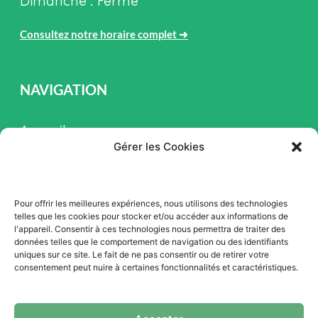
Dimanche : Fermé
Consultez notre horaire complet
➜
NAVIGATION
Accueil
Gérer les Cookies
Pièces et Service
Inventaire
Pour offrir les meilleures expériences, nous utilisons des technologies
Promotion
telles que les cookies pour stocker et/ou accéder aux informations de
l'appareil. Consentir à ces technologies nous permettra de traiter des
Blogue
données telles que le comportement de navigation ou des identifiants
uniques sur ce site. Le fait de ne pas consentir ou de retirer votre
Nous contacter
consentement peut nuire à certaines fonctionnalités et caractéristiques.
Offres d'emploi