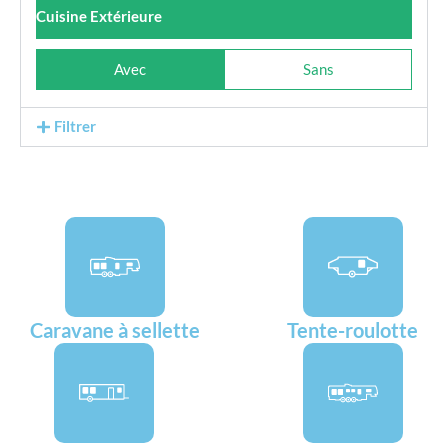
Cuisine Extérieure
Avec
Sans
Filtrer
Caravane à sellette
Tente-roulotte