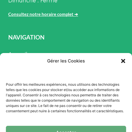
Dimanche : Fermé
Consultez notre horaire complet
➜
NAVIGATION
Accueil
Gérer les Cookies
Pièces et Service
Inventaire
Pour offrir les meilleures expériences, nous utilisons des technologies
Promotion
telles que les cookies pour stocker et/ou accéder aux informations de
l'appareil. Consentir à ces technologies nous permettra de traiter des
Blogue
données telles que le comportement de navigation ou des identifiants
uniques sur ce site. Le fait de ne pas consentir ou de retirer votre
Nous contacter
consentement peut nuire à certaines fonctionnalités et caractéristiques.
Offres d'emploi