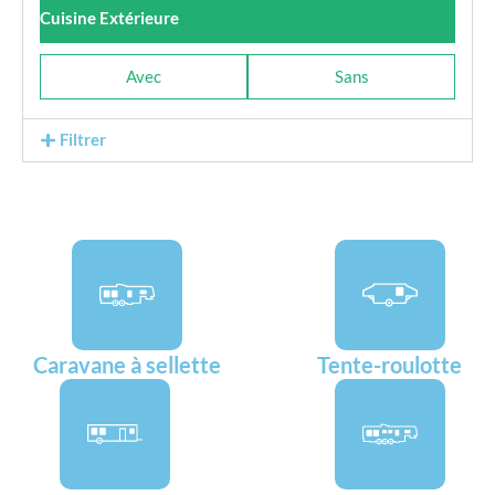
Cuisine Extérieure
Avec
Sans
Filtrer
Caravane à sellette
Tente-roulotte