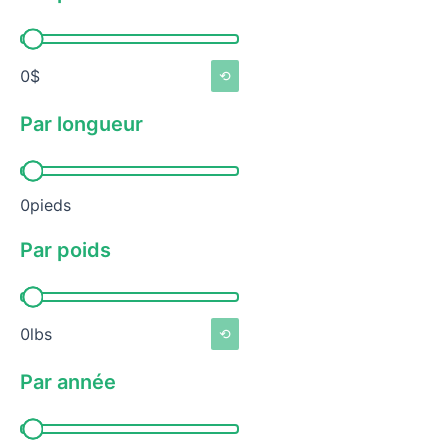
Par prix
0$
⟲
Par longueur
Par longueur
0pieds
Par poids
Par poids
0lbs
⟲
Par année
Par année