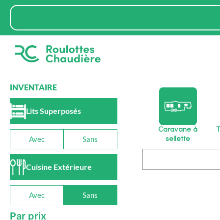
Aller
Rechercher
au
contenu
INVENTAIRE
Lits Superposés
Caravane à
T
Avec
Sans
sellette
Rechercher
Cuisine Extérieure
Avec
Sans
Par prix