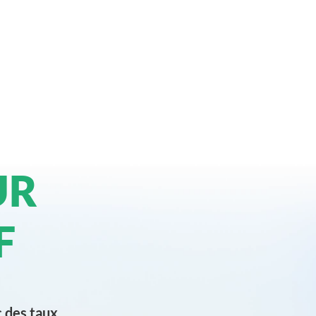
UR
F
c des taux