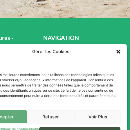
res -
NAVIGATION
s Ventes
Gérer les Cookies
Accueil
Pièces et Service
Inventaire
les meilleures expériences, nous utilisons des technologies telles que les
 stocker et/ou accéder aux informations de l'appareil. Consentir à ces
h00
Promotion
s nous permettra de traiter des données telles que le comportement de
u des identifiants uniques sur ce site. Le fait de ne pas consentir ou de
Blogue
e consentement peut nuire à certaines fonctionnalités et caractéristiques.
h00
Nous contacter
0
Offres d'emploi
cepter
Refuser
Voir Plus
olitique de confidentialité
Termes et conditions d’utilisation du site