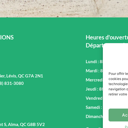
IONS
Heures d'ouvertu
Département de
Lundi : 8h00 - 17h00
Mardi : 8h00 - 17h00
Pour offrir 
ier, Lévis, QC G7A 2N1
cookies pour
Mercredi : 8h00 - 17
18) 831-3080
technologie
Jeudi : 8h00 - 17h00
navigation o
retirer votr
Vendredi : 8h00 - 17
Samedi : 9h00 - 16h0
Ac
Dimanche : Fermé
nt S, Alma, QC G8B 5V2
P