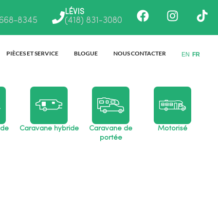
Facebook
Instagr
Ti
LÉVIS
 668-8345
(418) 831-3080
PIÈCES ET SERVICE
BLOGUE
NOUS CONTACTER
EN
FR
 de
Caravane hybride
Caravane de
Motorisé
portée