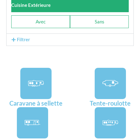
Cuisine Extérieure
Avec
Sans
Filtrer
Caravane à sellette
Tente-roulotte