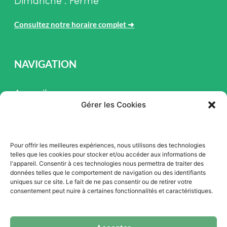
Dimanche : Fermé
Consultez notre horaire complet
➜
NAVIGATION
Accueil
Gérer les Cookies
Pièces et Service
Inventaire
Pour offrir les meilleures expériences, nous utilisons des technologies
Promotion
telles que les cookies pour stocker et/ou accéder aux informations de
l'appareil. Consentir à ces technologies nous permettra de traiter des
Blogue
données telles que le comportement de navigation ou des identifiants
uniques sur ce site. Le fait de ne pas consentir ou de retirer votre
Nous contacter
consentement peut nuire à certaines fonctionnalités et caractéristiques.
Offres d'emploi