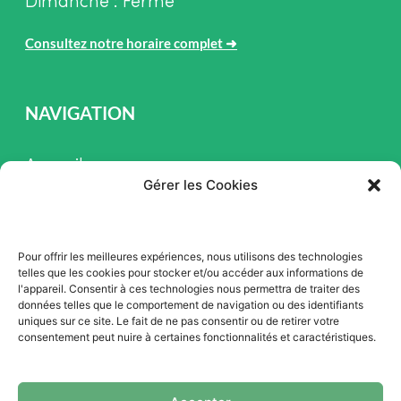
Dimanche : Fermé
Consultez notre horaire complet
➜
NAVIGATION
Accueil
Gérer les Cookies
Pièces et Service
Inventaire
Pour offrir les meilleures expériences, nous utilisons des technologies
Promotion
telles que les cookies pour stocker et/ou accéder aux informations de
l'appareil. Consentir à ces technologies nous permettra de traiter des
Blogue
données telles que le comportement de navigation ou des identifiants
uniques sur ce site. Le fait de ne pas consentir ou de retirer votre
Nous contacter
consentement peut nuire à certaines fonctionnalités et caractéristiques.
Offres d'emploi