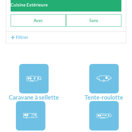
Cuisine Extérieure
Avec
Sans
Filtrer
Caravane à sellette
Tente-roulotte