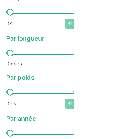
Par prix
0$
⟲
Par longueur
Par longueur
0pieds
Par poids
Par poids
0lbs
⟲
Par année
Par année