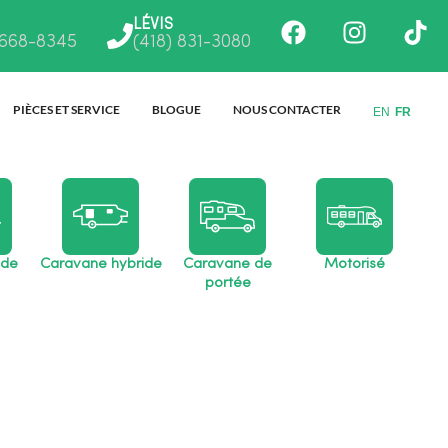
Facebook
Instagr
Ti
LÉVIS
 668-8345
(418) 831-3080
PIÈCES ET SERVICE
BLOGUE
NOUS CONTACTER
EN
FR
 de
Caravane hybride
Caravane de
Motorisé
portée