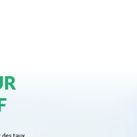
UR
F
c des taux