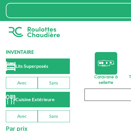
Aller
Rechercher
au
contenu
INVENTAIRE
Lits Superposés
Caravane à
T
Avec
Sans
sellette
Rechercher
Cuisine Extérieure
Avec
Sans
Par prix