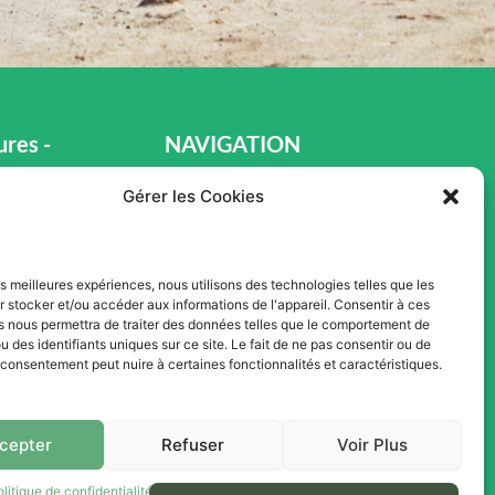
res -
NAVIGATION
s Ventes
Gérer les Cookies
Accueil
Pièces et Service
Inventaire
les meilleures expériences, nous utilisons des technologies telles que les
 stocker et/ou accéder aux informations de l'appareil. Consentir à ces
h00
Promotion
s nous permettra de traiter des données telles que le comportement de
u des identifiants uniques sur ce site. Le fait de ne pas consentir ou de
Blogue
e consentement peut nuire à certaines fonctionnalités et caractéristiques.
h00
Nous contacter
0
Offres d'emploi
cepter
Refuser
Voir Plus
olitique de confidentialité
Termes et conditions d’utilisation du site