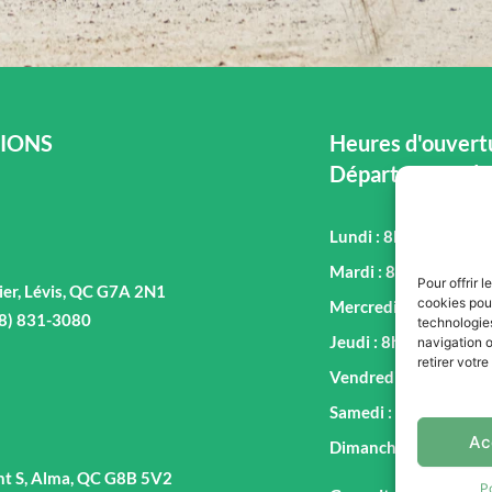
IONS
Heures d'ouvertu
Département de
Lundi : 8h00 - 17h00
Mardi : 8h00 - 17h00
Pour offrir 
ier, Lévis, QC G7A 2N1
cookies pour
Mercredi : 8h00 - 17
18) 831-3080
technologie
Jeudi : 8h00 - 17h00
navigation o
retirer votr
Vendredi : 8h00 - 17
Samedi : 9h00 - 16h0
Ac
Dimanche : Fermé
nt S, Alma, QC G8B 5V2
P