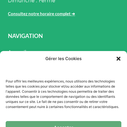
Dimanche : Fermé
Consultez notre horaire complet
➜
NAVIGATION
Accueil
Gérer les Cookies
Pièces et Service
Inventaire
Pour offrir les meilleures expériences, nous utilisons des technologies
Promotion
telles que les cookies pour stocker et/ou accéder aux informations de
l'appareil. Consentir à ces technologies nous permettra de traiter des
Blogue
données telles que le comportement de navigation ou des identifiants
uniques sur ce site. Le fait de ne pas consentir ou de retirer votre
Nous contacter
consentement peut nuire à certaines fonctionnalités et caractéristiques.
Offres d'emploi