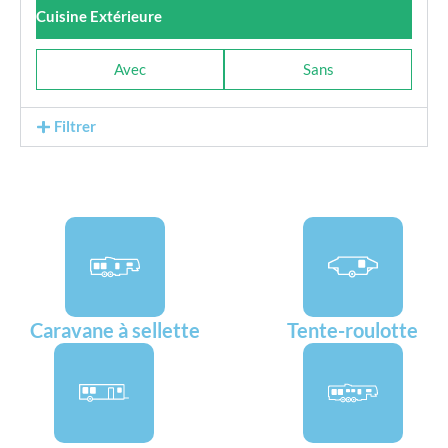
Cuisine Extérieure
Avec
Sans
Filtrer
Caravane à sellette
Tente-roulotte