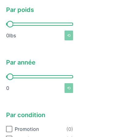
Par poids
Par poids
0lbs
⟲
Par année
Par année
0
⟲
Par condition
Par condition
Promotion
(0)