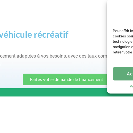
Pour offrir 
véhicule récréatif
cookies pour
technologie
navigation o
retirer votr
ancement adaptées à vos besoins, avec des taux compétitifs et 
.
Ac
Faites votre demande de financement
P
IONS
Heures d'ouvertu
Département de