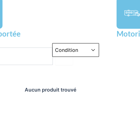
portée
Motori
Par Condition Liste
Sélectionnez le contenu
Sélectionnez le contenu
Aucun produit trouvé