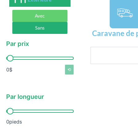
Avec
Sans
Caravane de 
Par prix
Rechercher
Par prix
0$
⟲
Par longueur
Par longueur
0pieds