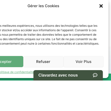
Gérer les Cookies
les meilleures expériences, nous utilisons des technologies telles que les
 stocker et/ou accéder aux informations de l'appareil. Consentir à ces
s nous permettra de traiter des données telles que le comportement de
u des identifiants uniques sur ce site. Le fait de ne pas consentir ou de
e consentement peut nuire à certaines fonctionnalités et caractéristiques.
des paiements abordables. Nos conseillers vous accompagnent
cepter
Refuser
Voir Plus
olitique de confidentialité
Termes et conditions d’utilisation du site
res -
NAVIGATION
s Ventes
Accueil