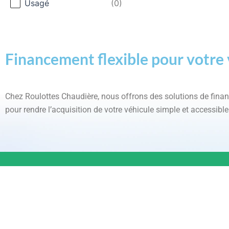
Usagé
(0)
Par succursale
Financement flexible pour votre 
Par succursale
Lévis
(0)
Chez Roulottes Chaudière, nous offrons des solutions de fin
Par marque
pour rendre l’acquisition de votre véhicule simple et accessible
Par marque
Montana
(0)
INFORMAT
LÉVIS