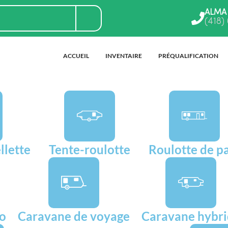
ALMA
(418)
ACCUEIL
INVENTAIRE
PRÉQUALIFICATION
llette
Tente-roulotte
Roulotte de p
go
Caravane de voyage
Caravane hybr