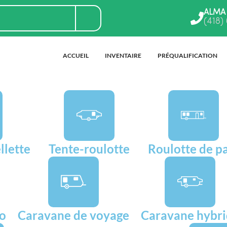
ALMA
(418)
ACCUEIL
INVENTAIRE
PRÉQUALIFICATION
llette
Tente-roulotte
Roulotte de p
go
Caravane de voyage
Caravane hybr