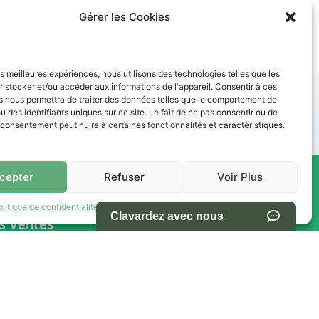
Gérer les Cookies
les meilleures expériences, nous utilisons des technologies telles que les
des paiements abordables. Nos conseillers vous accompagnent
 stocker et/ou accéder aux informations de l'appareil. Consentir à ces
s nous permettra de traiter des données telles que le comportement de
u des identifiants uniques sur ce site. Le fait de ne pas consentir ou de
e consentement peut nuire à certaines fonctionnalités et caractéristiques.
cepter
Refuser
Voir Plus
res -
NAVIGATION
olitique de confidentialité
Termes et conditions d’utilisation du site
s Ventes
Accueil
Pièces et Service
Inventaire
h00
Promotion