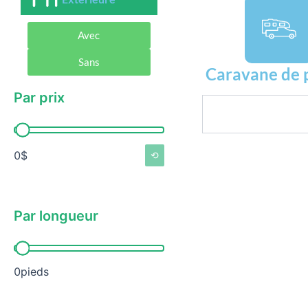
Avec
Sans
Caravane de 
Par prix
Rechercher
Par prix
0$
⟲
Par longueur
Par longueur
0pieds