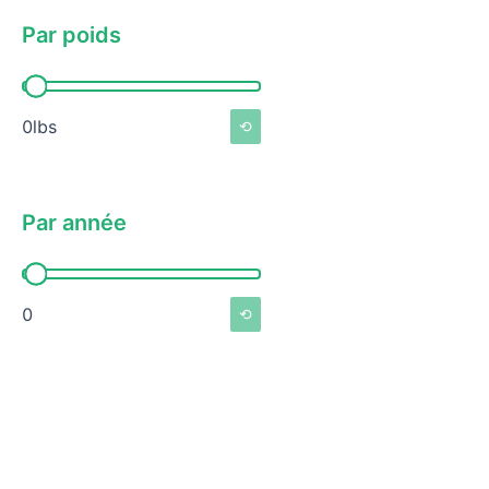
Par poids
Par poids
0lbs
⟲
Par année
Par année
0
⟲