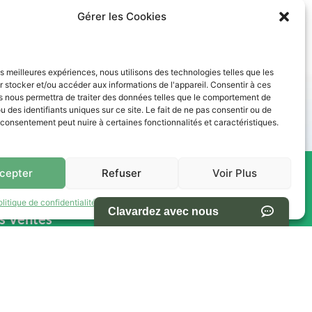
Gérer les Cookies
les meilleures expériences, nous utilisons des technologies telles que les
des paiements abordables. Nos conseillers vous accompagnent
 stocker et/ou accéder aux informations de l'appareil. Consentir à ces
s nous permettra de traiter des données telles que le comportement de
u des identifiants uniques sur ce site. Le fait de ne pas consentir ou de
e consentement peut nuire à certaines fonctionnalités et caractéristiques.
cepter
Refuser
Voir Plus
res -
NAVIGATION
olitique de confidentialité
Termes et conditions d’utilisation du site
s Ventes
Accueil
Pièces et Service
Inventaire
h00
Promotion