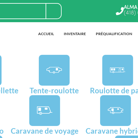
ALMA
(418)
ACCUEIL
INVENTAIRE
PRÉQUALIFICATION
llette
Tente-roulotte
Roulotte de p
go
Caravane de voyage
Caravane hybr