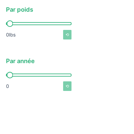
Par poids
Par poids
0lbs
⟲
Par année
Par année
0
⟲