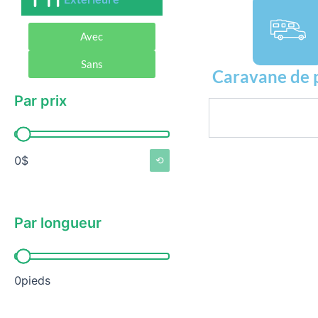
Avec
Sans
Caravane de 
Par prix
Rechercher
Par prix
0$
⟲
Par longueur
Par longueur
0pieds