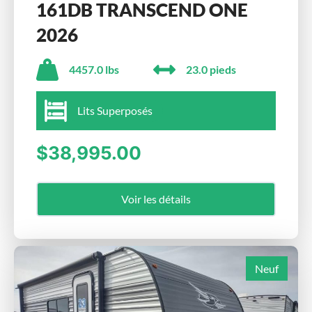
161DB TRANSCEND ONE
2026
4457.0 lbs
23.0 pieds
Lits Superposés
$38,995.00
Voir les détails
Neuf