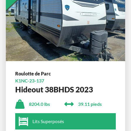
Roulotte de Parc
K1NC-23-137
Hideout 38BHDS 2023
8204.0 lbs
39.11 pieds
Lits Superposés