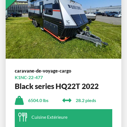
caravane-de-voyage-cargo
K1NC-22-477
Black series HQ22T 2022
6504.0 lbs
28.2 pieds
Cuisine Extérieure