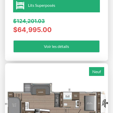
Lits Superposés
$124,201.03
$64,995.00
Voir les détails
Neuf