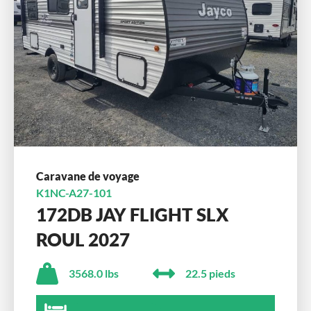
Caravane de voyage
K1NC-A27-101
172DB JAY FLIGHT SLX
ROUL 2027
3568.0 lbs
22.5 pieds