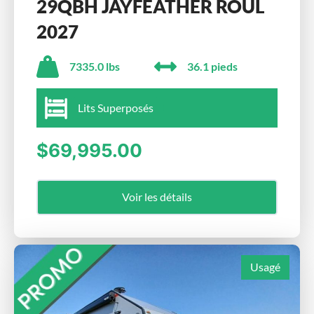
29QBH JAYFEATHER ROUL
2027
7335.0 lbs
36.1 pieds
Lits Superposés
$69,995.00
Voir les détails
Usagé