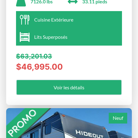
7126.0 lbs
33.11 pieds
Cuisine Extérieure
Lits Superposés
$63,201.03
$46,995.00
Voir les détails
Neuf