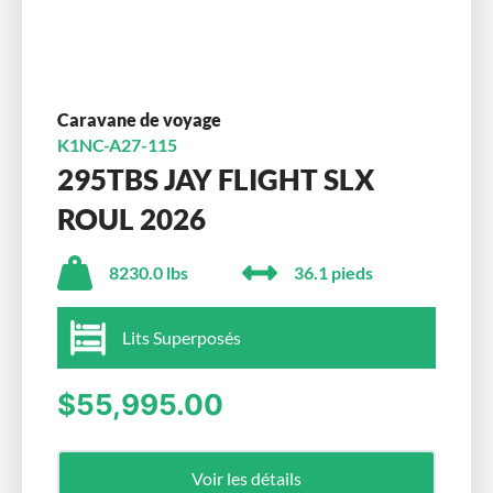
Caravane de voyage
K1NC-A27-115
295TBS JAY FLIGHT SLX
ROUL 2026
8230.0 lbs
36.1 pieds
Lits Superposés
$55,995.00
Voir les détails