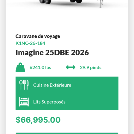
Caravane de voyage
K1NC-26-184
Imagine 25DBE 2026
6241.0 lbs
29.9 pieds
Cuisine Extérieure
Lits Superposés
$66,995.00