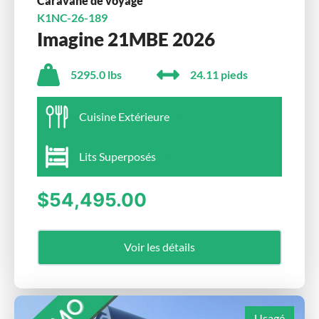
Caravane de voyage
K1NC-26-189
Imagine 21MBE 2026
5295.0 lbs
24.11 pieds
Cuisine Extérieure
Lits Superposés
$54,495.00
Voir les détails
Usagé