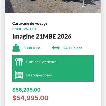
Caravane de voyage
K1NC-26-110
Imagine 21MBE 2026
5388.0 lbs
24.11 pieds
Cuisine Extérieure
Lits Superposés
$56,295.00
$54,995.00