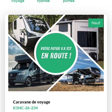
voyage
hybride
portée
Neuf
Caravane de voyage
K1NC-26-234