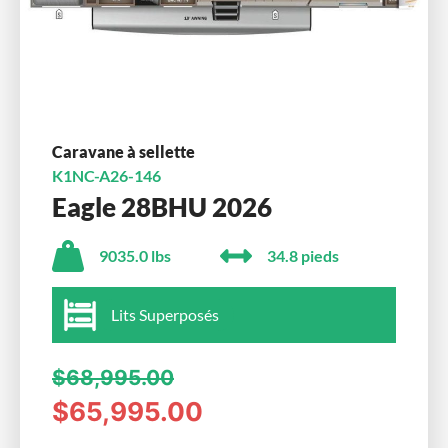
Caravane à sellette
K1NC-A26-146
Eagle 28BHU 2026
9035.0 lbs
34.8 pieds
Lits Superposés
$68,995.00
$65,995.00