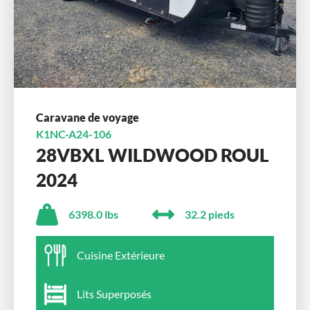
Caravane de voyage
K1NC-A24-106
28VBXL WILDWOOD ROUL
2024
6398.0 lbs
32.2 pieds
Cuisine Extérieure
Lits Superposés