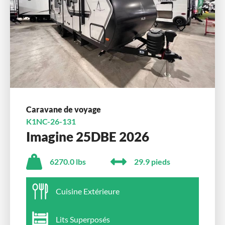
Caravane de voyage
K1NC-26-131
Imagine 25DBE 2026
6270.0 lbs
29.9 pieds
Cuisine Extérieure
Lits Superposés