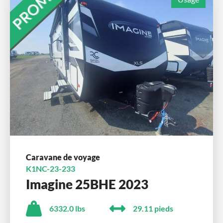
Caravane de voyage
K1NC-23-233
Imagine 25BHE 2023
6332.0 lbs
29.11 pieds