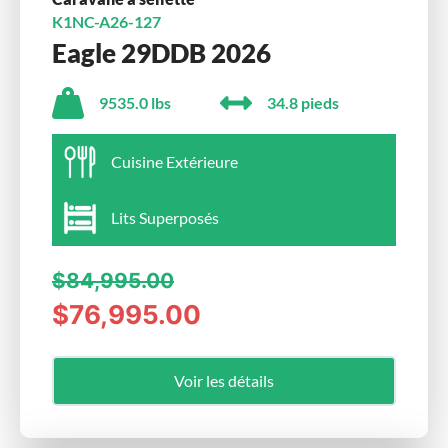
K1NC-A26-127
Eagle 29DDB 2026
9535.0 lbs
34.8 pieds
Cuisine Extérieure
Lits Superposés
$84,995.00
$76,995.00
Voir les détails