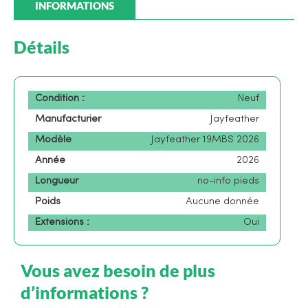
INFORMATIONS
Détails
Condition :
Neuf
Manufacturier
Jayfeather
Modèle
Jayfeather 19MBS 2026
Année
2026
Longueur
no-info pieds
Poids
Aucune donnée
Extensions :
Oui
Vous avez besoin de plus
d’informations ?