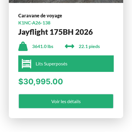
Caravane de voyage
K1NC-A26-138
Jayflight 175BH 2026
3641.0 lbs
22.1 pieds
Lits Superposés
$30,995.00
Voir les détails