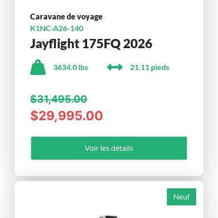
Caravane de voyage
K1NC-A26-140
Jayflight 175FQ 2026
3634.0 lbs
21.11 pieds
$31,495.00
$29,995.00
Voir les détails
Neuf