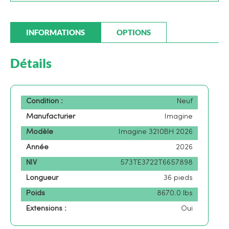
INFORMATIONS
OPTIONS
Détails
Condition :
Neuf
Manufacturier
Imagine
Modèle
Imagine 3210BH 2026
Année
2026
NIV
573TE3722T6657898
Longueur
36 pieds
Poids
8670.0 lbs
Extensions :
Oui