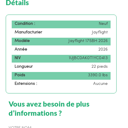
Détails
Condition :
Neuf
Manufacturier
Jayflight
Modèle
Jayflight 175BH 2026
Année
2026
NIV
1UJBC0AK0T1YC0413
Longueur
22 pieds
Poids
3390.0 lbs
Extensions :
Aucune
Vous avez besoin de plus
d’informations ?