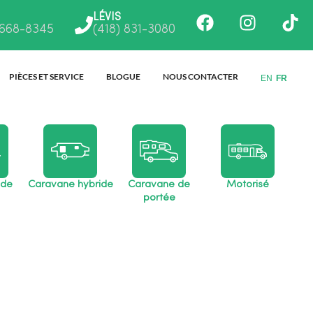
Facebook
Instagr
Ti
LÉVIS
 668-8345
(418) 831-3080
PIÈCES ET SERVICE
BLOGUE
NOUS CONTACTER
EN
FR
 de
Caravane hybride
Caravane de
Motorisé
portée