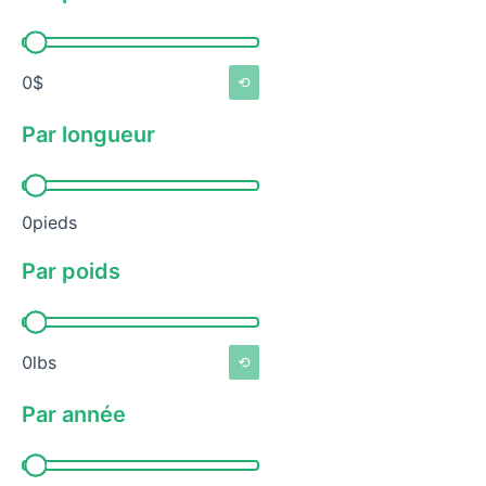
Par prix
0$
⟲
Par longueur
Par longueur
0pieds
Par poids
Par poids
0lbs
⟲
Par année
Par année