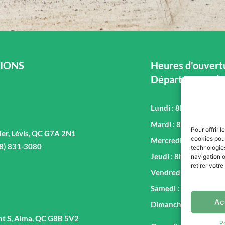
IONS
Heures d'ouvertu
Département de
Lundi : 8h00 - 17h00
Mardi : 8h00 - 17h00
Pour offrir 
ier, Lévis, QC G7A 2N1
cookies pour
Mercredi : 8h00 - 17
18) 831-3080
technologie
Jeudi : 8h00 - 17h00
navigation o
retirer votr
Vendredi : 8h00 - 17
Samedi : 9h00 - 16h0
Ac
Dimanche : Fermé
nt S, Alma, QC G8B 5V2
P