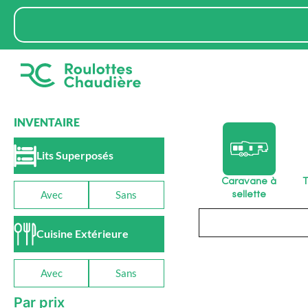
Aller
Rechercher
au
contenu
INVENTAIRE
Lits Superposés
Caravane à
T
Avec
Sans
sellette
Rechercher
Cuisine Extérieure
Avec
Sans
Par prix