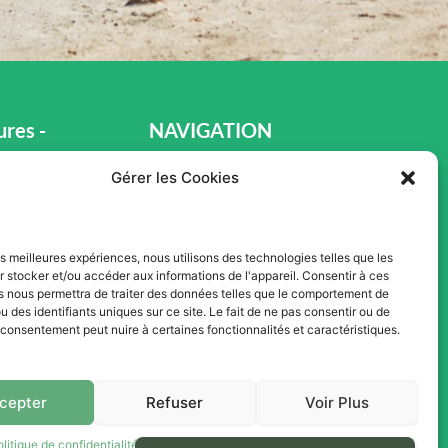
res -
NAVIGATION
s Ventes
Gérer les Cookies
Accueil
Pièces et Service
Inventaire
les meilleures expériences, nous utilisons des technologies telles que les
 stocker et/ou accéder aux informations de l'appareil. Consentir à ces
h00
Promotion
s nous permettra de traiter des données telles que le comportement de
u des identifiants uniques sur ce site. Le fait de ne pas consentir ou de
Blogue
e consentement peut nuire à certaines fonctionnalités et caractéristiques.
h00
Nous contacter
0
Offres d'emploi
cepter
Refuser
Voir Plus
olitique de confidentialité
Termes et conditions d’utilisation du site