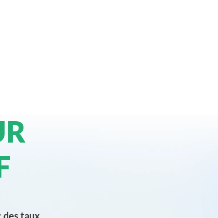
UR
F
c des taux