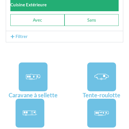
Cuisine Extérieure
Avec
Sans
Filtrer
Caravane à sellette
Tente-roulotte