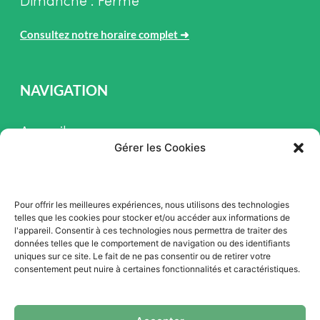
Dimanche : Fermé
Consultez notre horaire complet
➜
NAVIGATION
Accueil
Gérer les Cookies
Pièces et Service
Inventaire
Pour offrir les meilleures expériences, nous utilisons des technologies
Promotion
telles que les cookies pour stocker et/ou accéder aux informations de
l'appareil. Consentir à ces technologies nous permettra de traiter des
Blogue
données telles que le comportement de navigation ou des identifiants
uniques sur ce site. Le fait de ne pas consentir ou de retirer votre
Nous contacter
consentement peut nuire à certaines fonctionnalités et caractéristiques.
Offres d'emploi