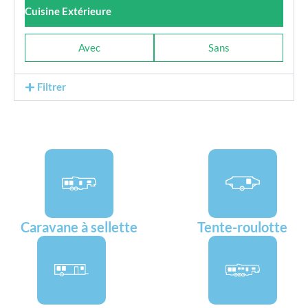
Cuisine Extérieure
Avec
Sans
Filtrer
Caravane à sellette
Tente-roulotte