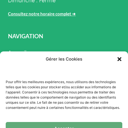
Dimanche : Fermé
Consultez notre horaire complet
➜
NAVIGATION
Accueil
Gérer les Cookies
Pièces et Service
Inventaire
Pour offrir les meilleures expériences, nous utilisons des technologies
Promotion
telles que les cookies pour stocker et/ou accéder aux informations de
l'appareil. Consentir à ces technologies nous permettra de traiter des
Blogue
données telles que le comportement de navigation ou des identifiants
uniques sur ce site. Le fait de ne pas consentir ou de retirer votre
Nous contacter
consentement peut nuire à certaines fonctionnalités et caractéristiques.
Offres d'emploi