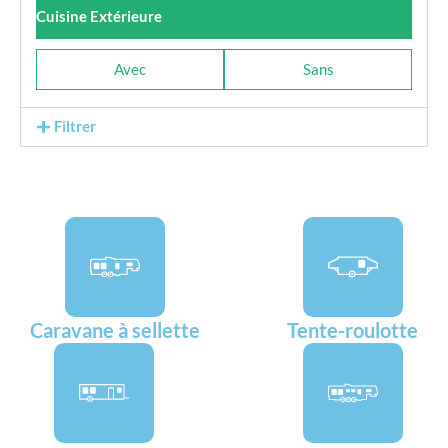
Cuisine Extérieure
Avec
Sans
Filtrer
Caravane à sellette
Tente-roulotte