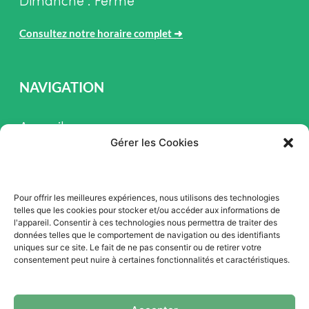
Dimanche : Fermé
Consultez notre horaire complet
➜
NAVIGATION
Accueil
Gérer les Cookies
Pièces et Service
Inventaire
Pour offrir les meilleures expériences, nous utilisons des technologies
Promotion
telles que les cookies pour stocker et/ou accéder aux informations de
l'appareil. Consentir à ces technologies nous permettra de traiter des
Blogue
données telles que le comportement de navigation ou des identifiants
uniques sur ce site. Le fait de ne pas consentir ou de retirer votre
Nous contacter
consentement peut nuire à certaines fonctionnalités et caractéristiques.
Offres d'emploi