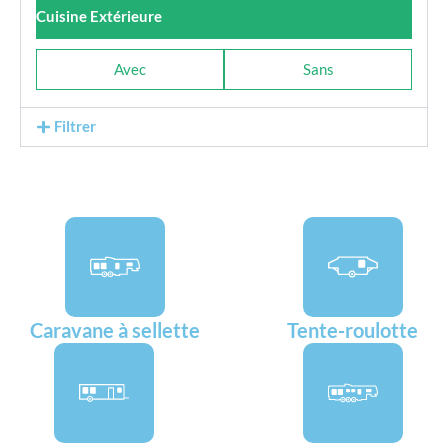
Cuisine Extérieure
Avec
Sans
Filtrer
Caravane à sellette
Tente-roulotte