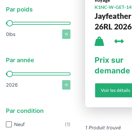
K1NC-W-GET-14
Par poids
Jayfeather
Par poids
26RL 2026
0lbs
⟲
Prix sur
Par année
demande
Par année
2026
⟲
Voir les détails
Par condition
Par condition
Neuf
(1)
1 Produit trouvé