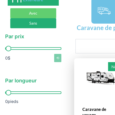
Avec
Sans
Caravane de 
Par prix
Rechercher
Par prix
0$
⟲
N
Par longueur
Par longueur
0pieds
Caravane de
voyage