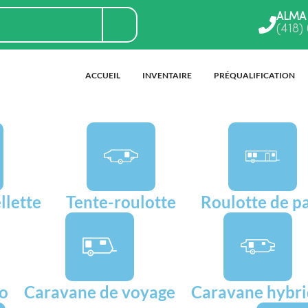
ALMA
(418)
ACCUEIL
INVENTAIRE
PRÉQUALIFICATION
llette
Tente-roulotte
Roulotte de p
go
Caravane de voyage
Caravane hybr