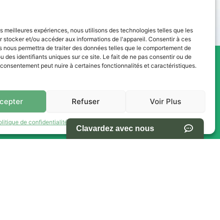
les meilleures expériences, nous utilisons des technologies telles que les
 stocker et/ou accéder aux informations de l'appareil. Consentir à ces
s nous permettra de traiter des données telles que le comportement de
u des identifiants uniques sur ce site. Le fait de ne pas consentir ou de
e consentement peut nuire à certaines fonctionnalités et caractéristiques.
res -
NAVIGATION
s Ventes
cepter
Refuser
Voir Plus
Accueil
olitique de confidentialité
Termes et conditions d’utilisation du site
Pièces et Service
Inventaire
h00
Promotion
Blogue
h00
Nous contacter
0
Offres d'emploi