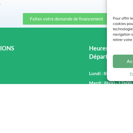
.
Faites votre demande de financement
Pour offrir 
cookies pour
technologie
navigation o
retirer votr
IONS
Heures d'ouvertu
Département de
Ac
Lundi : 8h00 - 17h00
P
Mardi : 8h00 - 17h00
ier, Lévis, QC G7A 2N1
Mercredi : 8h00 - 17
18) 831-3080
Jeudi : 8h00 - 17h00
Vendredi : 8h00 - 17
Samedi : 9h00 - 16h0
Dimanche : Fermé