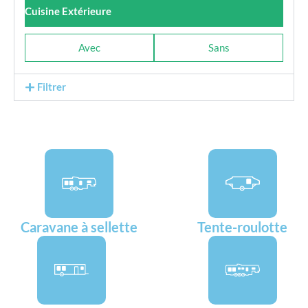
Cuisine Extérieure
Avec
Sans
Filtrer
Caravane à sellette
Tente-roulotte