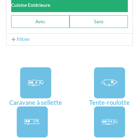
Cuisine Extérieure
Avec
Sans
Filtrer
Caravane à sellette
Tente-roulotte