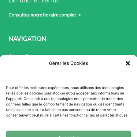
Dimanche : Fermé
Consultez notre horaire complet
➜
NAVIGATION
Accueil
Gérer les Cookies
Pièces et Service
Inventaire
Pour offrir les meilleures expériences, nous utilisons des technologies
Promotion
telles que les cookies pour stocker et/ou accéder aux informations de
l'appareil. Consentir à ces technologies nous permettra de traiter des
Blogue
données telles que le comportement de navigation ou des identifiants
uniques sur ce site. Le fait de ne pas consentir ou de retirer votre
Nous contacter
consentement peut nuire à certaines fonctionnalités et caractéristiques.
Offres d'emploi