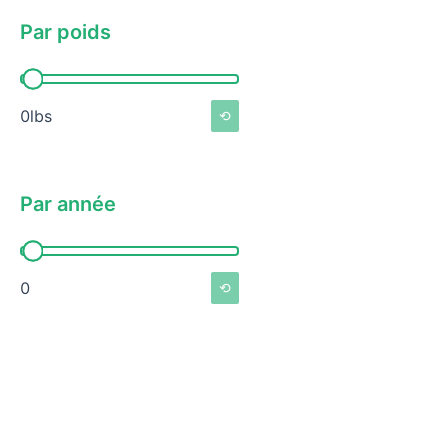
Par poids
Par poids
0lbs
⟲
Par année
Par année
0
⟲