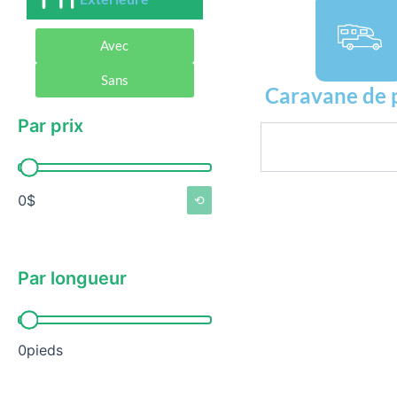
Avec
Sans
Caravane de 
Par prix
Rechercher
Par prix
0$
⟲
Par longueur
Par longueur
0pieds