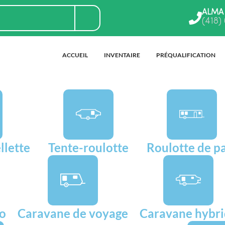
ALMA
(418)
ACCUEIL
INVENTAIRE
PRÉQUALIFICATION
llette
Tente-roulotte
Roulotte de p
go
Caravane de voyage
Caravane hybr