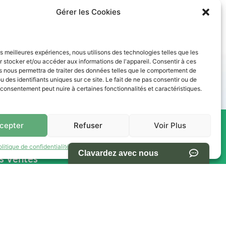
Gérer les Cookies
les meilleures expériences, nous utilisons des technologies telles que les
des paiements abordables. Nos conseillers vous accompagnent
 stocker et/ou accéder aux informations de l'appareil. Consentir à ces
s nous permettra de traiter des données telles que le comportement de
u des identifiants uniques sur ce site. Le fait de ne pas consentir ou de
e consentement peut nuire à certaines fonctionnalités et caractéristiques.
cepter
Refuser
Voir Plus
res -
NAVIGATION
olitique de confidentialité
Termes et conditions d’utilisation du site
s Ventes
Accueil
Pièces et Service
Inventaire
h00
Promotion