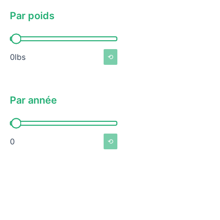
Par poids
Par poids
0lbs
⟲
Par année
Par année
0
⟲