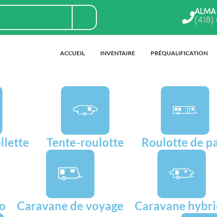
ALMA
(418)
ACCUEIL
INVENTAIRE
PRÉQUALIFICATION
llette
Tente-roulotte
Roulotte de p
go
Caravane de voyage
Caravane hybr