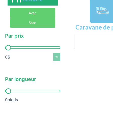
Avec
Sans
Caravane de 
Par prix
Rechercher
Par prix
0$
⟲
Par longueur
Par longueur
0pieds