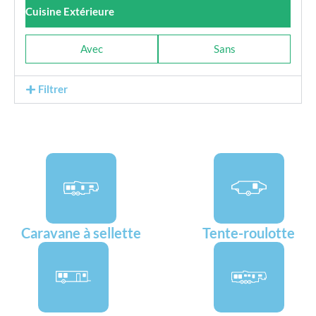
Cuisine Extérieure
Avec
Sans
Filtrer
Caravane à sellette
Tente-roulotte