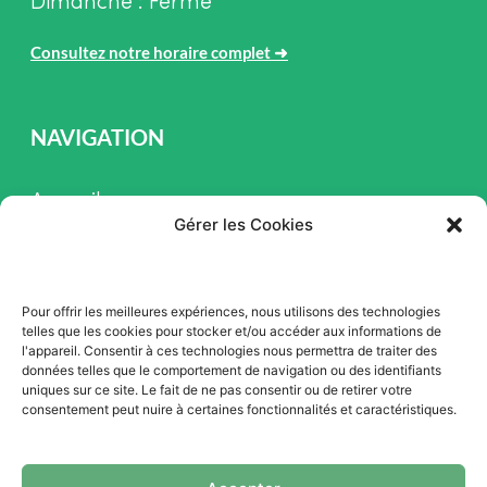
Dimanche : Fermé
Consultez notre horaire complet
➜
NAVIGATION
Accueil
Gérer les Cookies
Pièces et Service
Inventaire
Pour offrir les meilleures expériences, nous utilisons des technologies
Promotion
telles que les cookies pour stocker et/ou accéder aux informations de
l'appareil. Consentir à ces technologies nous permettra de traiter des
Blogue
données telles que le comportement de navigation ou des identifiants
uniques sur ce site. Le fait de ne pas consentir ou de retirer votre
Nous contacter
consentement peut nuire à certaines fonctionnalités et caractéristiques.
Offres d'emploi