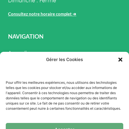
Dimanche : Fermé
Consultez notre horaire complet
➜
NAVIGATION
Accueil
Gérer les Cookies
Pièces et Service
Inventaire
Pour offrir les meilleures expériences, nous utilisons des technologies
Promotion
telles que les cookies pour stocker et/ou accéder aux informations de
l'appareil. Consentir à ces technologies nous permettra de traiter des
Blogue
données telles que le comportement de navigation ou des identifiants
uniques sur ce site. Le fait de ne pas consentir ou de retirer votre
Nous contacter
consentement peut nuire à certaines fonctionnalités et caractéristiques.
Offres d'emploi