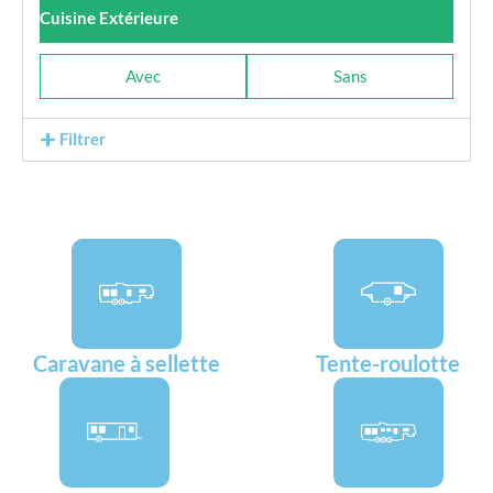
Cuisine Extérieure
Avec
Sans
Filtrer
Caravane à sellette
Tente-roulotte