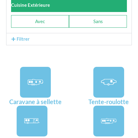
Cuisine Extérieure
Avec
Sans
Filtrer
Caravane à sellette
Tente-roulotte