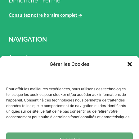
Dimanche : Fermé
Consultez notre horaire complet
➜
NAVIGATION
Accueil
Gérer les Cookies
Pièces et Service
Inventaire
Pour offrir les meilleures expériences, nous utilisons des technologies
Promotion
telles que les cookies pour stocker et/ou accéder aux informations de
l'appareil. Consentir à ces technologies nous permettra de traiter des
Blogue
données telles que le comportement de navigation ou des identifiants
uniques sur ce site. Le fait de ne pas consentir ou de retirer votre
Nous contacter
consentement peut nuire à certaines fonctionnalités et caractéristiques.
Offres d'emploi