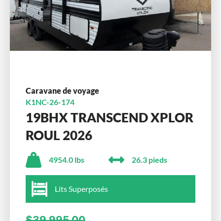
Caravane de voyage
K1NC-26-174
19BHX TRANSCEND XPLOR
ROUL 2026
4954.0 lbs
26.3 pieds
Lits Superposés
$39,995.00