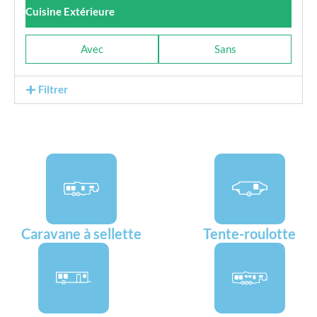
Cuisine Extérieure
Avec
Sans
Filtrer
Caravane à sellette
Tente-roulotte