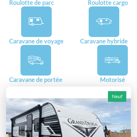
Roulotte de parc
Roulotte cargo
Caravane de voyage
Caravane hybride
Caravane de portée
Motorisé
Neuf