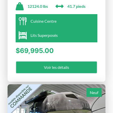
12124.0 lbs
41.7 pieds
Cuisine Centre
Lits Superposés
$69,995.00
Voir les détails
Neuf