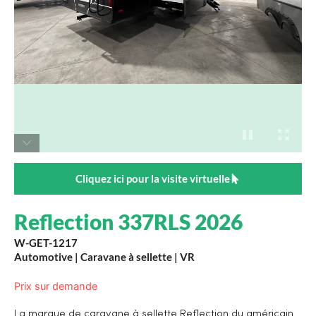
Cliquez ici pour la visite virtuelle
Reflection 337RLS 2026
W-GET-1217
Automotive
|
Caravane à sellette
|
VR
Prix sur demande
La marque de caravane à sellette Reflection du américain