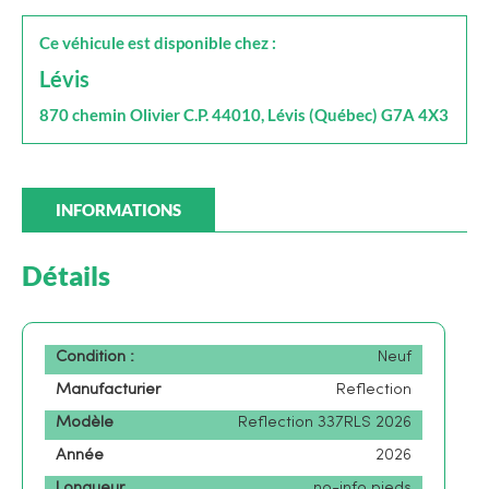
Ce véhicule est disponible chez :
Lévis
870 chemin Olivier C.P. 44010, Lévis (Québec) G7A 4X3
INFORMATIONS
Détails
Condition :
Neuf
Manufacturier
Reflection
Modèle
Reflection 337RLS 2026
Année
2026
Longueur
no-info pieds