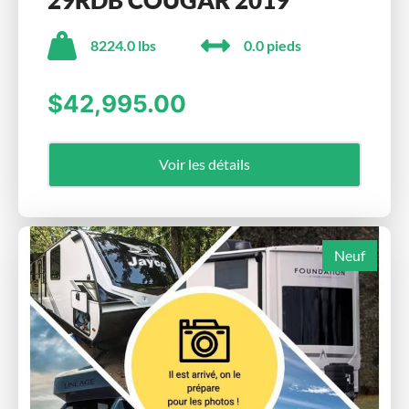
29RDB COUGAR 2019
8224.0 lbs
0.0 pieds
$42,995.00
Voir les détails
Neuf