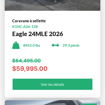
Caravane à sellette
K1NC-A26-128
Eagle 24MLE 2026
8452.0 lbs
29.3 pieds
$64,495.00
$59,995.00
Voir les détails