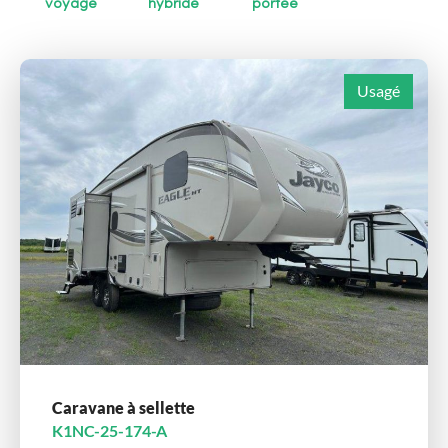
voyage
hybride
portée
Usagé
Caravane à sellette
K1NC-25-174-A