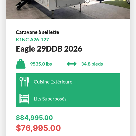
Caravane à sellette
K1NC-A26-127
Eagle 29DDB 2026
9535.0 lbs
34.8 pieds
Cuisine Extérieure
Lits Superposés
$84,995.00
$76,995.00