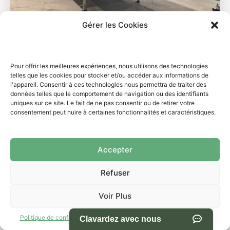
Gérer les Cookies
Caravane à sellette
K1NC-26-116
Pour offrir les meilleures expériences, nous utilisons des technologies
Influence 3003RL 2026
telles que les cookies pour stocker et/ou accéder aux informations de
l'appareil. Consentir à ces technologies nous permettra de traiter des
données telles que le comportement de navigation ou des identifiants
13303.0 lbs
34.11 pieds
uniques sur ce site. Le fait de ne pas consentir ou de retirer votre
consentement peut nuire à certaines fonctionnalités et caractéristiques.
$134,995.00
Accepter
$129,995.00
Refuser
Voir les détails
Voir Plus
Politique de confidentialité
Termes et conditions d’utilisation du site