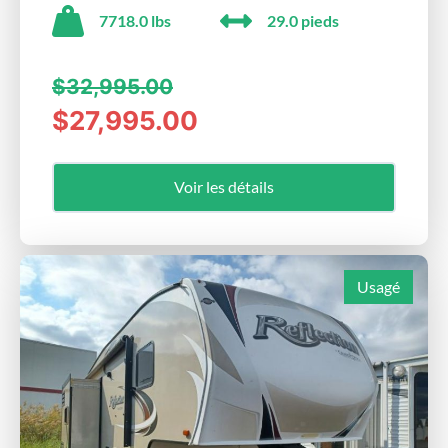
7718.0 lbs
29.0 pieds
$32,995.00
$27,995.00
Voir les détails
Usagé