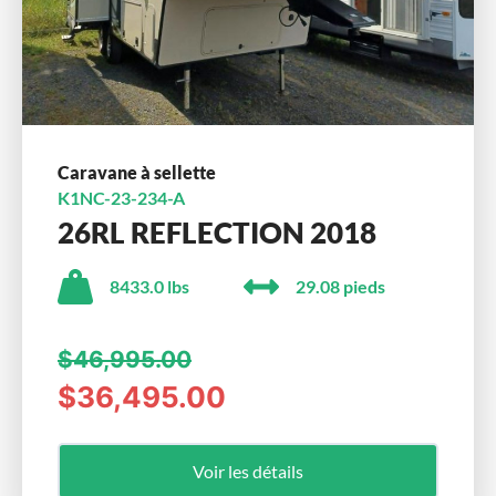
Caravane à sellette
K1NC-23-234-A
26RL REFLECTION 2018
8433.0 lbs
29.08 pieds
$46,995.00
$36,495.00
Voir les détails