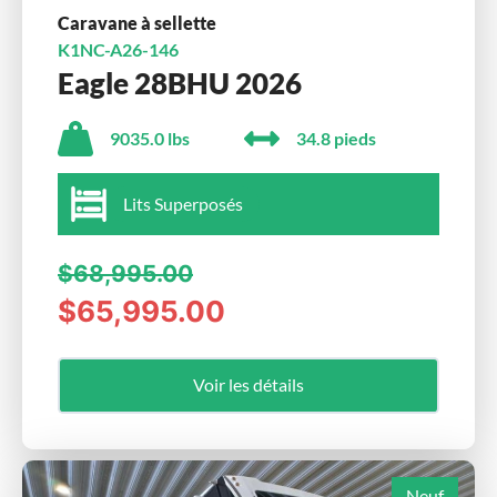
Caravane à sellette
K1NC-A26-146
Eagle 28BHU 2026
9035.0 lbs
34.8 pieds
Lits Superposés
$68,995.00
$65,995.00
Voir les détails
Neuf