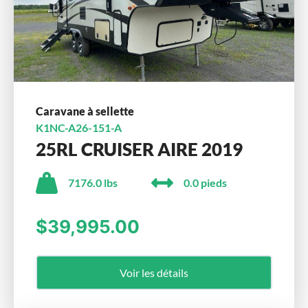
Caravane à sellette
K1NC-A26-151-A
25RL CRUISER AIRE 2019
7176.0 lbs
0.0 pieds
$39,995.00
Voir les détails