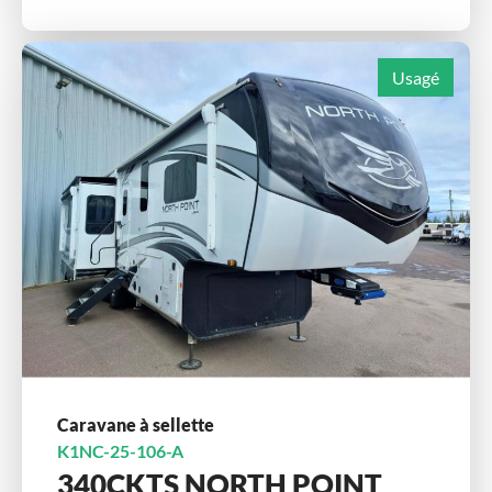
Usagé
Caravane à sellette
K1NC-25-106-A
340CKTS NORTH POINT