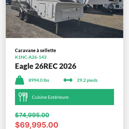
Caravane à sellette
K1NC-A26-143
Eagle 26REC 2026
8994.0 lbs
29.2 pieds
Cuisine Extérieure
$74,995.00
$69,995.00