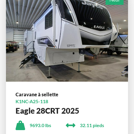
Caravane à sellette
K1NC-A25-118
Eagle 28CRT 2025
9693.0 lbs
32.11 pieds