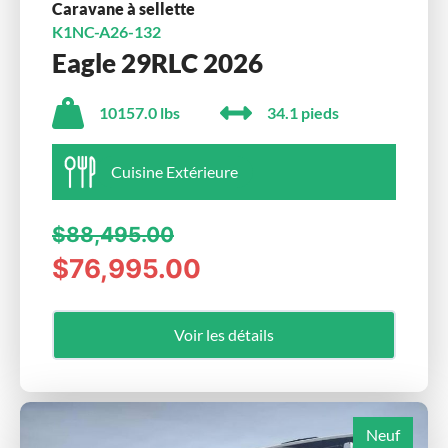
Caravane à sellette
K1NC-A26-132
Eagle 29RLC 2026
10157.0 lbs
34.1 pieds
Cuisine Extérieure
$88,495.00
$76,995.00
Voir les détails
Neuf