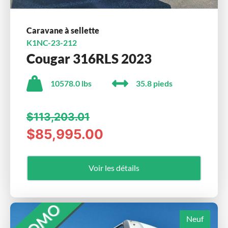
Caravane à sellette
K1NC-23-212
Cougar 316RLS 2023
10578.0 lbs
35.8 pieds
$113,203.01
$85,995.00
Voir les détails
Neuf