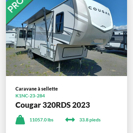
Caravane à sellette
K1NC-23-284
Cougar 320RDS 2023
11057.0 lbs
33.8 pieds