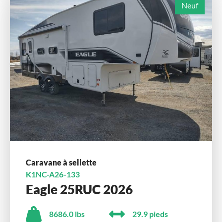
Neuf
Caravane à sellette
K1NC-A26-133
Eagle 25RUC 2026
8686.0 lbs
29.9 pieds