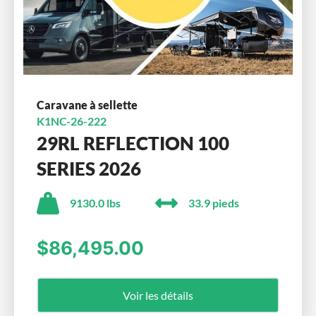
Caravane à sellette
K1NC-26-222
29RL REFLECTION 100
SERIES 2026
9130.0 lbs
33.9 pieds
$86,495.00
Voir les détails