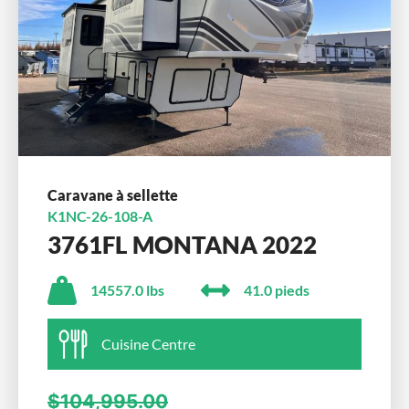
Caravane à sellette
K1NC-26-108-A
3761FL MONTANA 2022
14557.0 lbs
41.0 pieds
Cuisine Centre
$104,995.00