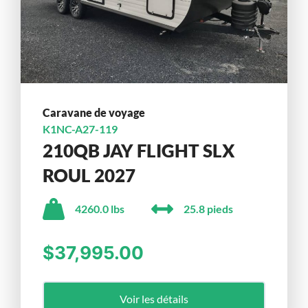
Caravane de voyage
K1NC-A27-119
210QB JAY FLIGHT SLX
ROUL 2027
4260.0 lbs
25.8 pieds
$37,995.00
Voir les détails