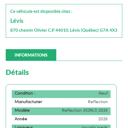
Ce véhicule est disponible chez :
Lévis
870 chemin Olivier C.P. 44010, Lévis (Québec) G7A 4X3
INFORMATIONS
Détails
Condition :
Neuf
Manufacturier
Reflection
Modèle
Reflection 303RLS 2026
Année
2026
Longueur
no-info pieds