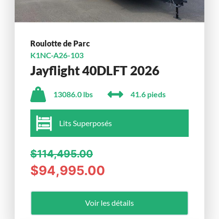
Roulotte de Parc
K1NC-A26-103
Jayflight 40DLFT 2026
13086.0 lbs
41.6 pieds
Lits Superposés
$114,495.00
$94,995.00
Voir les détails