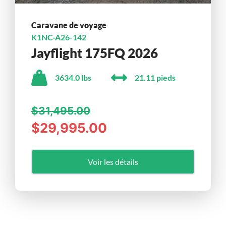
Caravane de voyage
K1NC-A26-142
Jayflight 175FQ 2026
3634.0 lbs
21.11 pieds
$31,495.00
$29,995.00
Voir les détails