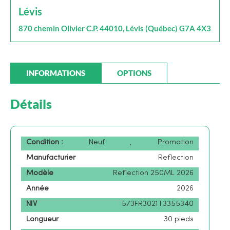
Lévis
870 chemin Olivier C.P. 44010, Lévis (Québec) G7A 4X3
INFORMATIONS
OPTIONS
Détails
Condition :
Neuf
,
Promotion
Manufacturier
Reflection
Modèle
Reflection 250ML 2026
Année
2026
NIV
573FR3021T3355340
Longueur
30 pieds