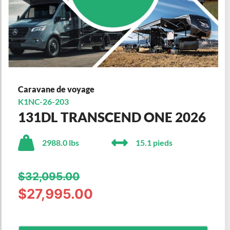
Caravane de voyage
K1NC-26-203
131DL TRANSCEND ONE 2026
2988.0 lbs
15.1 pieds
$32,095.00
$27,995.00