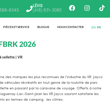
Facebook
Instagr
Ti
LÉVIS
 668-8345
(418) 831-3080
PIÈCES ET SERVICE
BLOGUE
NOUS CONTACTER
EN
FR
8FBRK 2026
 sellette
|
VR
une des marques les plus reconnues de l’industrie du VR. Jayco
de véhicules récréatifs en tout genre de la roulotte de parc
ellette en passant par la caravane de voyage. Offerts à notre
aguenay-Lac-Saint-Jean les VR Jayco sauront satisfaire les
nts en termes de camping : les vôtres.