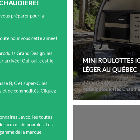
 CHAUDIÈRE!
 vous préparer pour la
oute pour vous cette année!
 produits Grand Design, les
MINI ROULOTTES I
arrivée! Oui, oui, c’est le
LÉGER AU QUÉBEC
22 mai 2026
sse B, C et super-C, les
Auteur :
Roulottes Chaudiè
és et de commodités. Cliquez
onnaires Jayco, les toutes
désormais disponibles. Les
 gamme de la marque