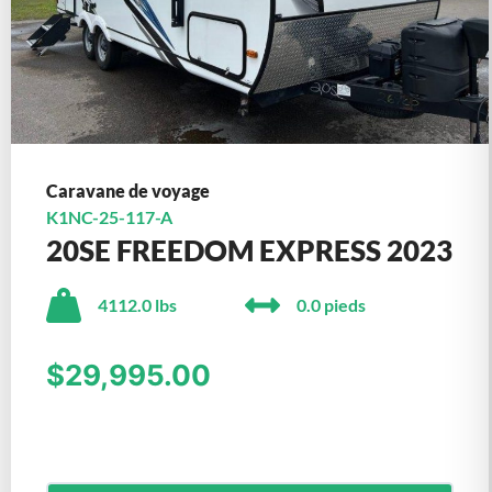
Caravane de voyage
K1NC-25-117-A
20SE FREEDOM EXPRESS 2023
4112.0 lbs
0.0 pieds
$29,995.00