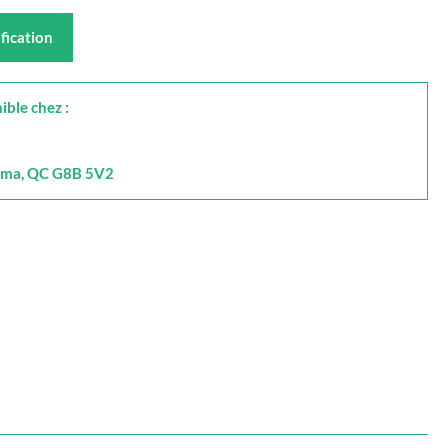
fication
ible chez :
Alma, QC G8B 5V2