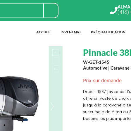
ALMA
(418)
ACCUEIL
INVENTAIRE
PRÉQUALIFICATION
Pinnacle 3
W-GET-1545
Automotive
|
Caravane à
Prix sur demande
Depuis 1967 Jayco est l’
offre un vaste de choix 
jusqu’à la caravane à s
succursale de Alma au S
besoins les plus importa