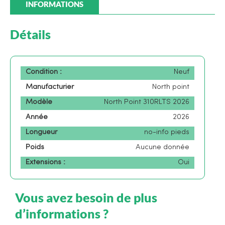
INFORMATIONS
Détails
Condition :
Neuf
Manufacturier
North point
Modèle
North Point 310RLTS 2026
Année
2026
Longueur
no-info pieds
Poids
Aucune donnée
Extensions :
Oui
Vous avez besoin de plus
d’informations ?