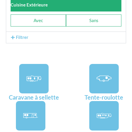
Cuisine Extérieure
Avec
Sans
Filtrer
Caravane à sellette
Tente-roulotte