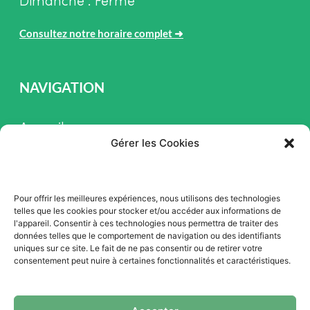
Dimanche : Fermé
Consultez notre horaire complet
➜
NAVIGATION
Accueil
Gérer les Cookies
Pièces et Service
Inventaire
Pour offrir les meilleures expériences, nous utilisons des technologies
Promotion
telles que les cookies pour stocker et/ou accéder aux informations de
l'appareil. Consentir à ces technologies nous permettra de traiter des
Blogue
données telles que le comportement de navigation ou des identifiants
uniques sur ce site. Le fait de ne pas consentir ou de retirer votre
Nous contacter
consentement peut nuire à certaines fonctionnalités et caractéristiques.
Offres d'emploi