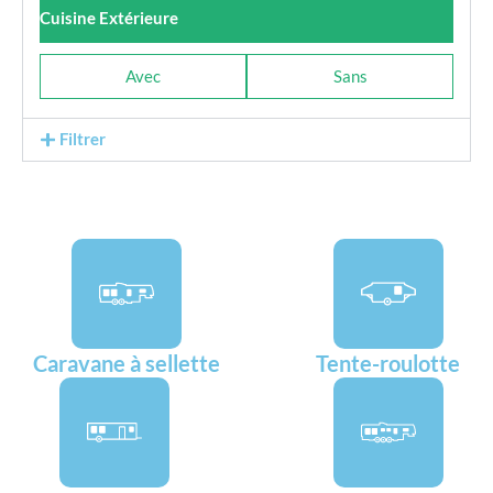
Cuisine Extérieure
Avec
Sans
Filtrer
Caravane à sellette
Tente-roulotte