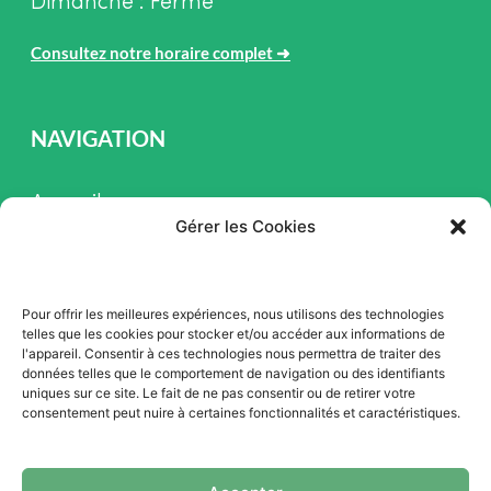
Dimanche : Fermé
Consultez notre horaire complet
➜
NAVIGATION
Accueil
Gérer les Cookies
Pièces et Service
Inventaire
Pour offrir les meilleures expériences, nous utilisons des technologies
Promotion
telles que les cookies pour stocker et/ou accéder aux informations de
l'appareil. Consentir à ces technologies nous permettra de traiter des
Blogue
données telles que le comportement de navigation ou des identifiants
uniques sur ce site. Le fait de ne pas consentir ou de retirer votre
Nous contacter
consentement peut nuire à certaines fonctionnalités et caractéristiques.
Offres d'emploi