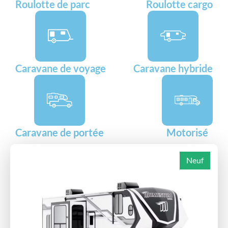
Roulotte de parc
Roulotte cargo
Caravane de voyage
Caravane hybride
Caravane de portée
Motorisé
Neuf