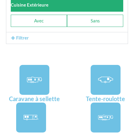
Cuisine Extérieure
Avec
Sans
Filtrer
Caravane à sellette
Tente-roulotte