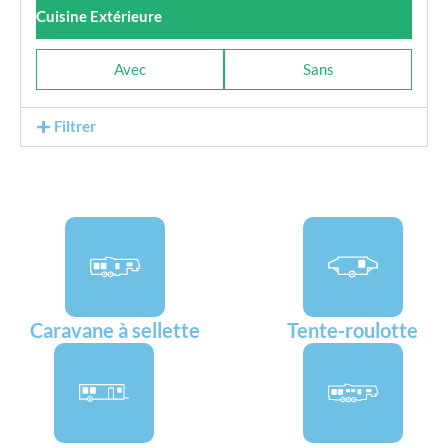
Cuisine Extérieure
Avec
Sans
Filtrer
Caravane à sellette
Tente-roulotte