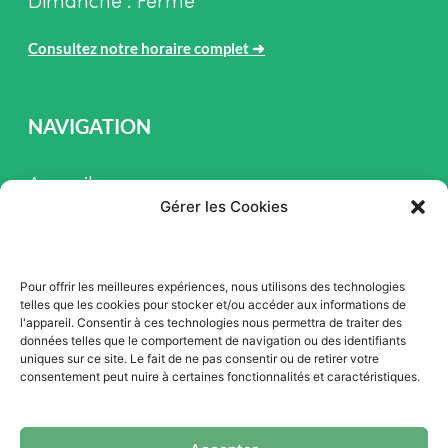
Dimanche : Fermé
Consultez notre horaire complet
➜
NAVIGATION
Accueil
Gérer les Cookies
Pièces et Service
Inventaire
Pour offrir les meilleures expériences, nous utilisons des technologies
Promotion
telles que les cookies pour stocker et/ou accéder aux informations de
l'appareil. Consentir à ces technologies nous permettra de traiter des
Blogue
données telles que le comportement de navigation ou des identifiants
uniques sur ce site. Le fait de ne pas consentir ou de retirer votre
Nous contacter
consentement peut nuire à certaines fonctionnalités et caractéristiques.
Offres d'emploi