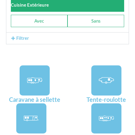
Cuisine Extérieure
Avec
Sans
Filtrer
Caravane à sellette
Tente-roulotte