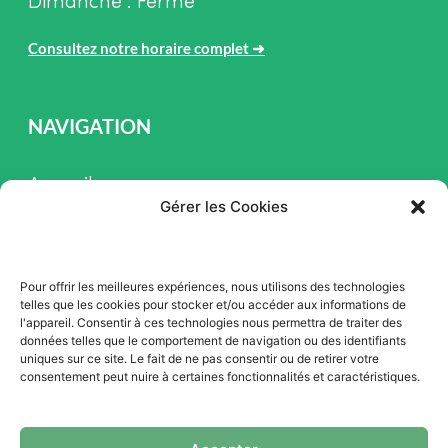
Dimanche : Fermé
Consultez notre horaire complet
➜
NAVIGATION
Accueil
Gérer les Cookies
Pièces et Service
Inventaire
Pour offrir les meilleures expériences, nous utilisons des technologies
Promotion
telles que les cookies pour stocker et/ou accéder aux informations de
l'appareil. Consentir à ces technologies nous permettra de traiter des
Blogue
données telles que le comportement de navigation ou des identifiants
uniques sur ce site. Le fait de ne pas consentir ou de retirer votre
Nous contacter
consentement peut nuire à certaines fonctionnalités et caractéristiques.
Offres d'emploi