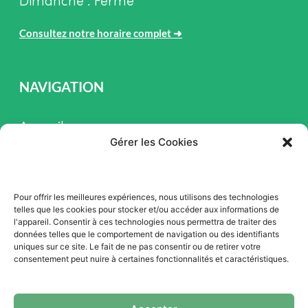
Dimanche : Fermé
Consultez notre horaire complet
➜
NAVIGATION
Accueil
Gérer les Cookies
Pièces et Service
Inventaire
Pour offrir les meilleures expériences, nous utilisons des technologies
Promotion
telles que les cookies pour stocker et/ou accéder aux informations de
l'appareil. Consentir à ces technologies nous permettra de traiter des
Blogue
données telles que le comportement de navigation ou des identifiants
uniques sur ce site. Le fait de ne pas consentir ou de retirer votre
Nous contacter
consentement peut nuire à certaines fonctionnalités et caractéristiques.
Offres d'emploi