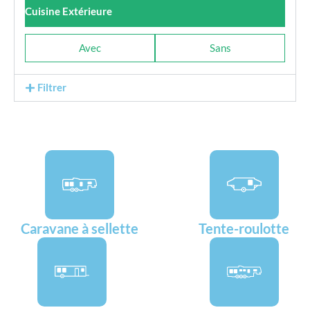
Cuisine Extérieure
Avec
Sans
Filtrer
Caravane à sellette
Tente-roulotte