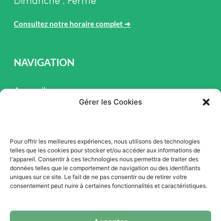
Dimanche : Fermé
Consultez notre horaire complet
➜
NAVIGATION
Accueil
Gérer les Cookies
Pièces et Service
Inventaire
Pour offrir les meilleures expériences, nous utilisons des technologies
Promotion
telles que les cookies pour stocker et/ou accéder aux informations de
l'appareil. Consentir à ces technologies nous permettra de traiter des
Blogue
données telles que le comportement de navigation ou des identifiants
uniques sur ce site. Le fait de ne pas consentir ou de retirer votre
Nous contacter
consentement peut nuire à certaines fonctionnalités et caractéristiques.
Offres d'emploi