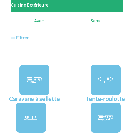
Cuisine Extérieure
Avec
Sans
Filtrer
Caravane à sellette
Tente-roulotte