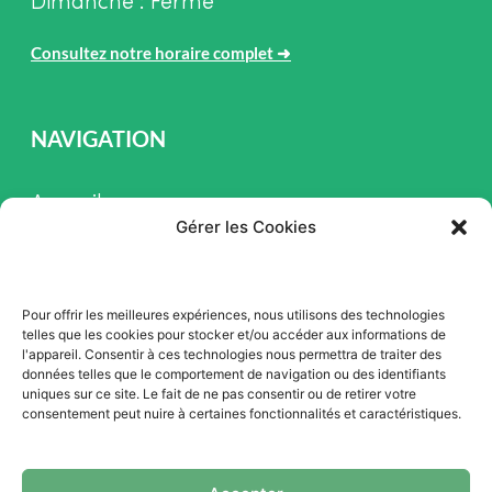
Dimanche : Fermé
Consultez notre horaire complet
➜
NAVIGATION
Accueil
Gérer les Cookies
Pièces et Service
Inventaire
Pour offrir les meilleures expériences, nous utilisons des technologies
Promotion
telles que les cookies pour stocker et/ou accéder aux informations de
l'appareil. Consentir à ces technologies nous permettra de traiter des
Blogue
données telles que le comportement de navigation ou des identifiants
uniques sur ce site. Le fait de ne pas consentir ou de retirer votre
Nous contacter
consentement peut nuire à certaines fonctionnalités et caractéristiques.
Offres d'emploi