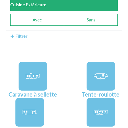
Cuisine Extérieure
Avec
Sans
Filtrer
Caravane à sellette
Tente-roulotte