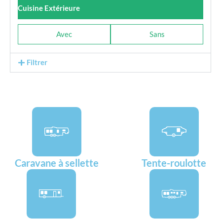
Cuisine Extérieure
Avec
Sans
Filtrer
Caravane à sellette
Tente-roulotte