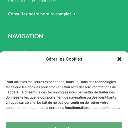
Dimanche : Fermé
Consultez notre horaire complet
➜
NAVIGATION
Accueil
Gérer les Cookies
Pièces et Service
Inventaire
Pour offrir les meilleures expériences, nous utilisons des technologies
Promotion
telles que les cookies pour stocker et/ou accéder aux informations de
l'appareil. Consentir à ces technologies nous permettra de traiter des
Blogue
données telles que le comportement de navigation ou des identifiants
uniques sur ce site. Le fait de ne pas consentir ou de retirer votre
Nous contacter
consentement peut nuire à certaines fonctionnalités et caractéristiques.
Offres d'emploi