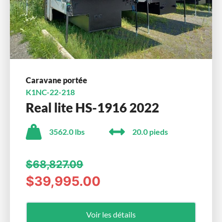
Caravane portée
K1NC-22-218
Real lite HS-1916 2022
3562.0 lbs
20.0 pieds
$68,827.09
$39,995.00
Voir les détails