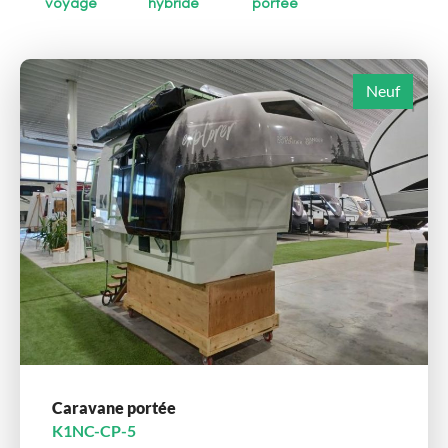
voyage
hybride
portée
Neuf
Caravane portée
K1NC-CP-5