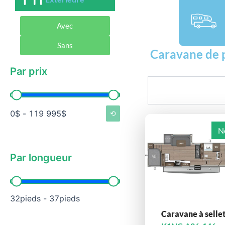
Avec
Sans
Caravane de 
Par prix
Rechercher
Par prix
0$ - 119 995$
⟲
N
Par longueur
Par longueur
32pieds - 37pieds
Caravane à selle