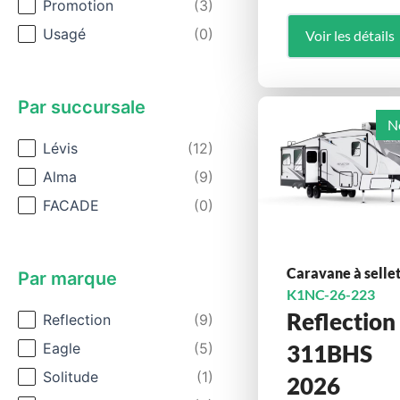
Promotion
(3)
Usagé
(0)
Voir les détails
Par succursale
N
Par succursale
Lévis
(12)
Alma
(9)
FACADE
(0)
Caravane à selle
Par marque
K1NC-26-223
Reflection
Par marque
Reflection
(9)
Eagle
(5)
311BHS
Solitude
(1)
2026