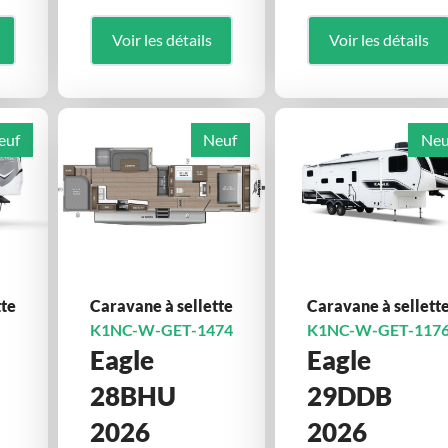
Voir les détails
Voir les détails
euf
Neuf
Neu
tte
Caravane à sellette
Caravane à sellett
K1NC-W-GET-1474
K1NC-W-GET-117
Eagle
Eagle
28BHU
29DDB
2026
2026