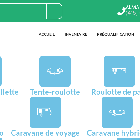
ALMA
(418)
ACCUEIL
INVENTAIRE
PRÉQUALIFICATION
llette
Tente-roulotte
Roulotte de p
go
Caravane de voyage
Caravane hybr