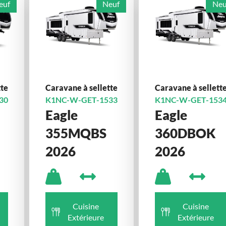
euf
Neuf
Neu
tte
Caravane à sellette
Caravane à sellett
30
K1NC-W-GET-1533
K1NC-W-GET-153
Eagle
Eagle
355MQBS
360DBOK
2026
2026
Cuisine
Cuisine
Extérieure
Extérieure