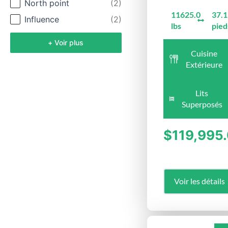
North point
(2)
11625.0
37.1
Influence
(2)
lbs
pied
+ Voir plus
Cuisine
Extérieure
Lits
Superposés
$119,995
Voir les détails