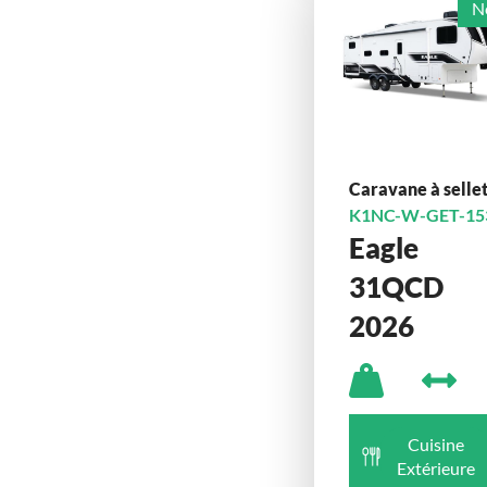
N
Caravane à selle
K1NC-W-GET-15
Eagle
31QCD
2026
Cuisine
Extérieure