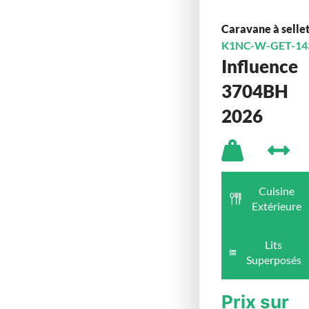
Caravane à selle
K1NC-W-GET-14
Influence
3704BH
2026
Cuisine
Extérieure
Lits
Superposés
Prix sur