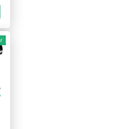
f
e
6