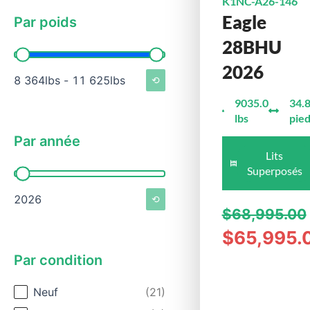
K1NC-A26-146
Eagle
Par poids
28BHU
Par poids
2026
8 364lbs - 11 625lbs
⟲
9035.0
34.
lbs
pie
Par année
Lits
Superposés
Par année
2026
⟲
$68,995.00
$65,995.
Par condition
Par condition
Neuf
(21)