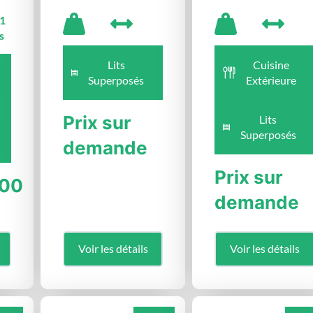
1
s
Lits
Cuisine
Superposés
Extérieure
Prix sur
Lits
Superposés
demande
Prix sur
.00
demande
Voir les détails
Voir les détails