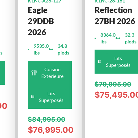
K1NC-A26-127
K1NC-26-161
Eagle
Reflection
29DDB
27BH 2026
2026
8364.0
32.3
lbs
pieds
8
9535.0
34.8
ds
lbs
pieds
Lits
Superposés
Cuisine
Extérieure
$79,995.00
$75,495.0
Lits
Superposés
00
$84,995.00
$76,995.00