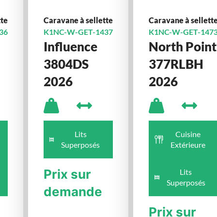
tte
Caravane à sellette
Caravane à sellett
36
K1NC-W-GET-1437
K1NC-W-GET-147
Influence
North Point
3804DS
377RLBH
2026
2026
Lits
Cuisine
Superposés
Extérieure
Prix sur
Lits
Superposés
demande
Prix sur