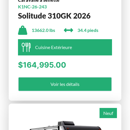
K1NC-26-243
Solitude 310GK 2026
13662.0 lbs
34.4 pieds
Cuisine Extérieure
$164,995.00
Voir les détails
Neuf