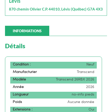
Lévis
870 chemin Olivier C.P. 44010, Lévis (Québec) G7A 4X3
INFORMATIONS
Détails
Condition :
Neuf
Manufacturier
Transcend
Modèle
Transcend 26RBX 2026
Année
2026
Longueur
no-info pieds
Poids
Aucune donnée
Extensions :
Oui