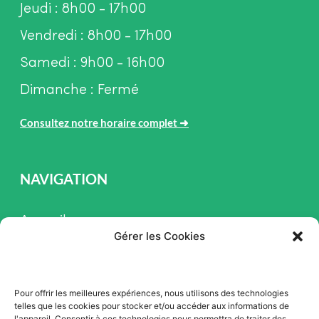
Jeudi : 8h00 - 17h00
Vendredi : 8h00 - 17h00
Samedi : 9h00 - 16h00
Dimanche : Fermé
Consultez notre horaire complet
➜
NAVIGATION
Accueil
Gérer les Cookies
Pièces et Service
Inventaire
Pour offrir les meilleures expériences, nous utilisons des technologies
Promotion
telles que les cookies pour stocker et/ou accéder aux informations de
l'appareil. Consentir à ces technologies nous permettra de traiter des