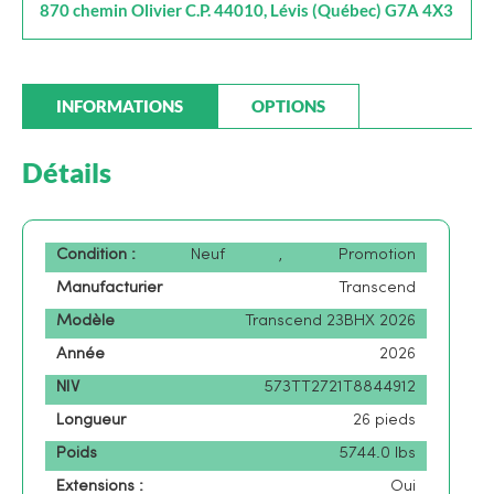
870 chemin Olivier C.P. 44010, Lévis (Québec) G7A 4X3
INFORMATIONS
OPTIONS
Détails
Condition :
Neuf
,
Promotion
Manufacturier
Transcend
Modèle
Transcend 23BHX 2026
Année
2026
NIV
573TT2721T8844912
Longueur
26 pieds
Poids
5744.0 lbs
Extensions :
Oui